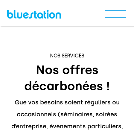
Notre parc
NOS SERVICES
Nos offres
Nos services
décarbonées !
Demande de devis
Contactez-nous
Que vos besoins soient réguliers ou
occasionnels (séminaires, soirées
d’entreprise, évènements particuliers,