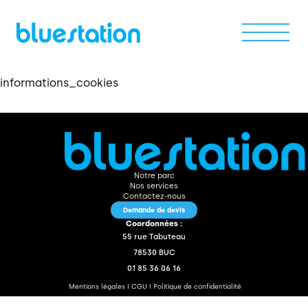
informations_cookies
Notre parc
Nos services
Notre parc
Nos services
Demande de devis
Contactez-nous
Demande de devis
Coordonnées :
Contactez-nous
55 rue Tabuteau
78530 BUC
01 85 36 06 16
Mentions légales I CGU I Politique de confidentialité